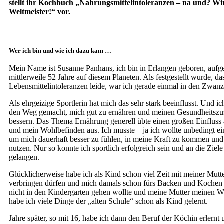
stellt ihr Kochbuch „Nahrungsmittelintoleranzen – na und? Wi
Weltmeister!“ vor.
Wer ich bin und wie ich dazu kam …
Mein Name ist Susanne Panhans, ich bin in Erlangen geboren, auf
mittlerweile 52 Jahre auf diesem Planeten. Als festgestellt wurde, da
Lebensmittel­intoleranzen leide, war ich gerade einmal in den Zwan
Als ehrgeizige Sportlerin hat mich das sehr stark beeinflusst. Und i
den Weg gemacht, mich gut zu ernähren und meinen Gesundheitszus
bessern. Das Thema Ernährung generell übte einen großen Einfluss
und mein Wohlbefinden aus. Ich musste – ja ich wollte unbedingt e
um mich dauerhaft besser zu fühlen, in meine Kraft zu kommen und 
nutzen. Nur so konnte ich sportlich erfolgreich sein und an die Zie
gelangen.
Glücklicherweise habe ich als Kind schon viel Zeit mit meiner Mutt
verbringen dürfen und mich damals schon fürs Backen und Kochen b
nicht in den Kindergarten gehen wollte und meine Mutter meinen Wu
habe ich viele Dinge der „alten Schule“ schon als Kind gelernt.
Jahre später, so mit 16, habe ich dann den Beruf der Köchin erlernt