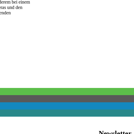
derem bei einem
eras und den
senden
Newsletter