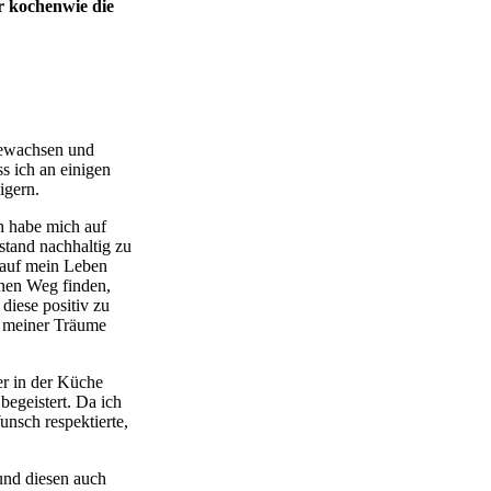
r kochenwie die
gewachsen und
ss ich an einigen
zigern.
ch habe mich auf
tand nachhaltig zu
 auf mein Leben
inen Weg finden,
diese positiv zu
le meiner Träume
er in der Küche
egeistert. Da ich
nsch respektierte,
 und diesen auch