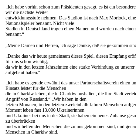
„Ich habe vorhin schon zum Präsidenten gesagt, es ist ein besonder
wir die nächste Weiter-
entwicklungsstufe nehmen. Das Stadion ist nach Max Morlock, ein
Nationalspieler benannt. Nicht viele
Stadien in Deutschland tragen einen Namen und wurden nach einem
benannt.“
„Meine Damen und Herren, ich sage Danke, daß sie gekommen s
„Danke das wir heute gemeinsam dieses Spiel, diesen Empfang eröf
für uns schon wichtig,
da wir in den letzten Jahrzehnten eine starke Verbindung zu unsere
aufgebaut haben.“
„Ich habe es gerade erwähnt das unser Partnerschaftsverein einen 
Einsatz leistet für die Menschen
die in Charkiw leben, die in Charkiw aushalten, die ihre Stadt verte
Angriff von Russland.“ „Wir haben in den
letzten Monaten, in den letzten zweieinhalb Jahren Menschen auf
Moment leben fast 13.000 Ukrainerinnen
und Ukrainer bei uns in der Stadt, sie haben ein neues Zuhause gesu
zu überbrücken
und wir helfen den Menschen die zu uns gekommen sind, und genau
Menschen in Charkiw sind,