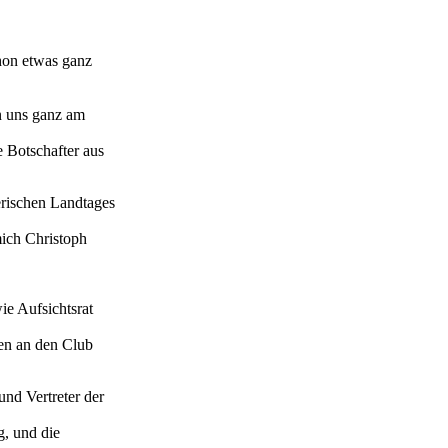
chon etwas ganz
en uns ganz am
e Botschafter aus
erischen Landtages
mich Christoph
e Aufsichtsrat
men an den Club
und Vertreter der
g, und die