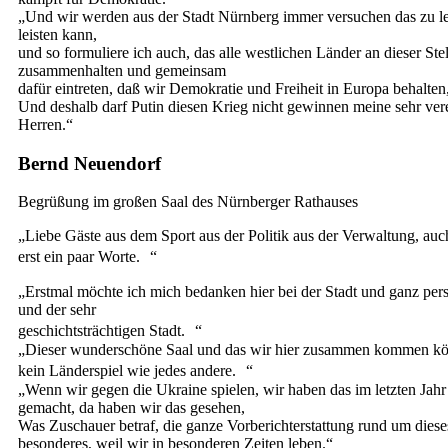
„Und wir werden aus der Stadt Nürnberg immer versuchen das zu le
leisten kann,
und so formuliere ich auch, das alle westlichen Länder an dieser Stel
zusammenhalten und gemeinsam
dafür eintreten, daß wir Demokratie und Freiheit in Europa behalten
Und deshalb darf Putin diesen Krieg nicht gewinnen meine sehr ve
Herren.“
Bernd Neuendorf
Begrüßung im großen Saal des Nürnberger Rathauses
„Liebe Gäste aus dem Sport aus der Politik aus der Verwaltung, auc
erst ein paar Worte. “
„Erstmal möchte ich mich bedanken hier bei der Stadt und ganz pe
und der sehr
geschichtsträchtigen Stadt. “
„Dieser wunderschöne Saal und das wir hier zusammen kommen kön
kein Länderspiel wie jedes andere. “
„Wenn wir gegen die Ukraine spielen, wir haben das im letzten Jah
gemacht, da haben wir das gesehen,
Was Zuschauer betraf, die ganze Vorberichterstattung rund um dieses
besonderes, weil wir in besonderen Zeiten leben.“