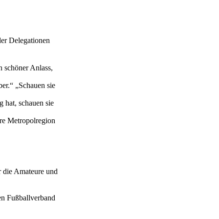
der Delegationen
in schöner Anlass,
ber.“ „Schauen sie
 hat, schauen sie
ere Metropolregion
r die Amateure und
en Fußballverband