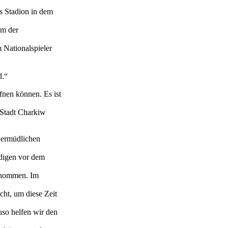
es Stadion in dem
em der
 Nationalspieler
ind.“
fnen können. Es ist
r Stadt Charkiw
unermüdlichen
idigen vor dem
genommen. Im
cht, um diese Zeit
so helfen wir den