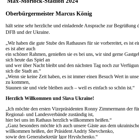
Max-Morlock-Stadion 2024
Oberbürgermeister Marcus König
hält seine sehr herzliche und einladende Ansprache zur Begrüßung 
DFB und der Ukraine.
„Wir haben die gute Stube des Rathauses für sie vorbereitet, es ist e
es ist aber auch
ein schöner Rahmen, genießen sie es bei uns, wir sind gerne Gastge
sich heute das Spiel an
und wer über Nacht bleibt und den nächsten Tag noch zur Verfügung
sich die Stadt an.“
„Wenn sie keine Zeit haben, es ist immer einen Besuch Wert in uns
zu kommen,
Staunen sie und viele bleiben auch – weil es einfach so schön ist.“
Herzlich Willkommen und Slava Ukraine!
„Ich möchte den ersten Vizepräsidenten Ronny Zimmermann der fü
Regional- und Landesverbände zuständig ist,
hier bei uns im Rathaus herzlich willkommen heißen.“
„Ganz besonders möchte ich auch unsere Gäste aus dem ukrainisch
willkommen heißen, der Präsident Andriy Shevchenko,
sowie den Generalsekretär Igor Hryshchenko.“