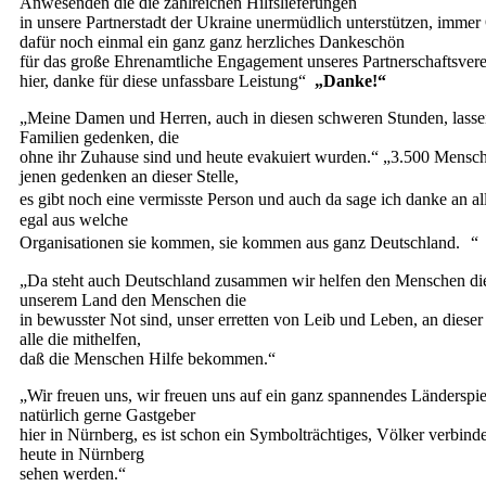
Anwesenden die die zahlreichen Hilfslieferungen
in unsere Partnerstadt der Ukraine unermüdlich unterstützen, immer
dafür noch einmal ein ganz ganz herzliches Dankeschön
für das große Ehrenamtliche Engagement unseres Partnerschaftsver
hier, danke für diese unfassbare Leistung“
„Danke!“
„Meine Damen und Herren, auch in diesen schweren Stunden, lassen
Familien gedenken, die
ohne ihr Zuhause sind und heute evakuiert wurden.“ „3.500 Mensc
jenen gedenken an dieser Stelle,
es gibt noch eine vermisste Person und auch da sage ich danke an a
egal aus welche
Organisationen sie kommen, sie kommen aus ganz Deutschland. “
„Da steht auch Deutschland zusammen wir helfen den Menschen die
unserem Land den Menschen die
in bewusster Not sind, unser erretten von Leib und Leben, an dieser
alle die mithelfen,
daß die Menschen Hilfe bekommen.“
„Wir freuen uns, wir freuen uns auf ein ganz spannendes Länderspie
natürlich gerne Gastgeber
hier in Nürnberg, es ist schon ein Symbolträchtiges, Völker verbind
heute in Nürnberg
sehen werden.“