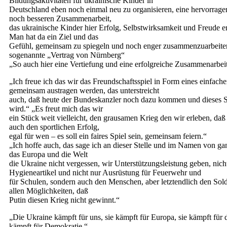
Bildungsaktivitäten für ukrainische Kinder in
Deutschland eben noch einmal neu zu organisieren, eine hervorrage
noch besseren Zusammenarbeit,
das ukrainische Kinder hier Erfolg, Selbstwirksamkeit und Freude e
Man hat da ein Ziel und das
Gefühl, gemeinsam zu spiegeln und noch enger zusammenzuarbeite
sogenannte „Vertrag von Nürnberg“
„So auch hier eine Vertiefung und eine erfolgreiche Zusammenarbei
„Ich freue ich das wir das Freundschaftsspiel in Form eines einfache
gemeinsam austragen werden, das unterstreicht
auch, daß heute der Bundeskanzler noch dazu kommen und dieses Sp
wird.“ „Es freut mich das wir
ein Stück weit vielleicht, den grausamen Krieg den wir erleben, daß
auch den sportlichen Erfolg,
egal für wen – es soll ein faires Spiel sein, gemeinsam feiern.“
„Ich hoffe auch, das sage ich an dieser Stelle und im Namen von g
das Europa und die Welt
die Ukraine nicht vergessen, wir Unterstützungsleistung geben, nich
Hygieneartikel und nicht nur Ausrüstung für Feuerwehr und
für Schulen, sondern auch den Menschen, aber letztendlich den Sold
allen Möglichkeiten, daß
Putin diesen Krieg nicht gewinnt.“
„Die Ukraine kämpft für uns, sie kämpft für Europa, sie kämpft für di
kämpft für Demokratie.“