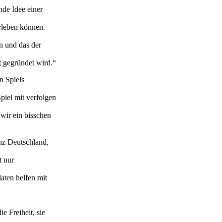
nde Idee einer
rleben können.
n und das der
t gegründet wird.“
n Spiels
iel mit verfolgen
 wir ein bisschen
anz Deutschland,
t nur
aten helfen mit
e Freiheit, sie