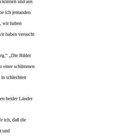
en können und aus
be ich jemanden
, wir haben
wir haben versucht
erg.“ „Die Bilder
so einer schlimmen
 in schlechten
ten beider Länder
e ich, daß die
t und