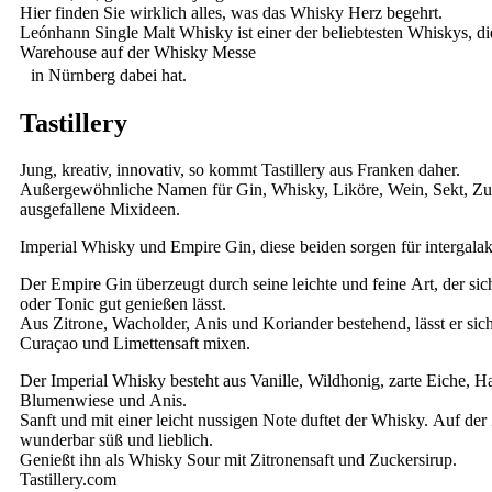
Hier finden Sie wirklich alles, was das Whisky Herz begehrt.
Leónhann Single Malt Whisky ist einer der beliebtesten Whiskys, d
Warehouse auf der Whisky Messe
in Nürnberg dabei hat.
Tastillery
Jung, kreativ, innovativ, so kommt Tastillery aus Franken daher.
Außergewöhnliche Namen für Gin, Whisky, Liköre, Wein, Sekt, Z
ausgefallene Mixideen.
Imperial Whisky und Empire Gin, diese beiden sorgen für intergala
Der Empire Gin überzeugt durch seine leichte und feine Art, der sic
oder Tonic gut genießen lässt.
Aus Zitrone, Wacholder, Anis und Koriander bestehend, lässt er sic
Curaçao und Limettensaft mixen.
Der Imperial Whisky besteht aus Vanille, Wildhonig, zarte Eiche, Ha
Blumenwiese und Anis.
Sanft und mit einer leicht nussigen Note duftet der Whisky. Auf der
wunderbar süß und lieblich.
Genießt ihn als Whisky Sour mit Zitronensaft und Zuckersirup.
Tastillery.com