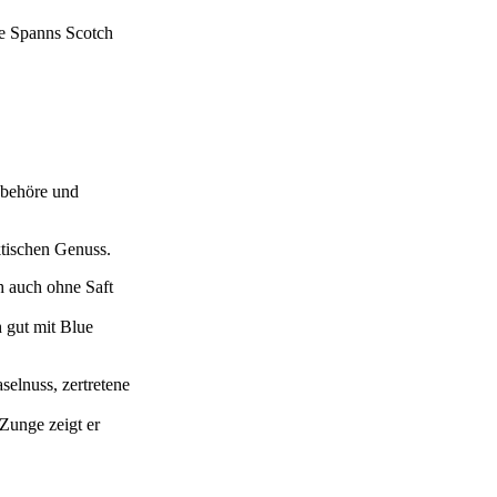
ie Spanns Scotch
ubehöre und
ktischen Genuss.
h auch ohne Saft
h gut mit Blue
selnuss, zertretene
 Zunge zeigt er