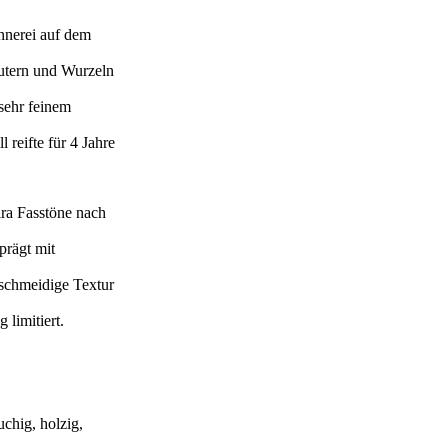
ennerei auf dem
utern und Wurzeln
sehr feinem
 reifte für 4 Jahre
ira Fasstöne nach
prägt mit
eschmeidige Textur
 limitiert.
chig, holzig,