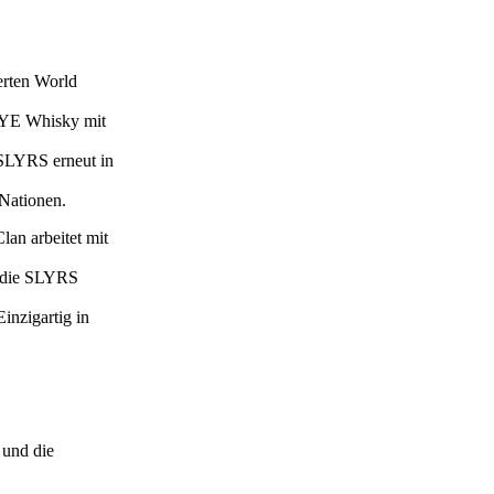
erten World
YE Whisky mit
 SLYRS erneut in
-Nationen.
an arbeitet mit
n die SLYRS
inzigartig in
 und die