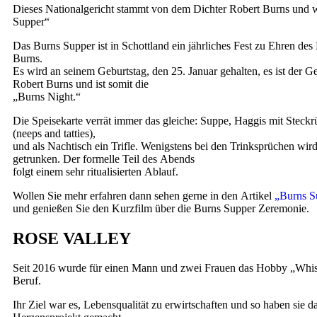
Dieses Nationalgericht stammt von dem Dichter Robert Burns und 
Supper“
Das Burns Supper ist in Schottland ein jährliches Fest zu Ehren des
Burns.
Es wird an seinem Geburtstag, den 25. Januar gehalten, es ist der G
Robert Burns und ist somit die
„Burns Night.“
Die Speisekarte verrät immer das gleiche: Suppe, Haggis mit Steckr
(neeps and tatties),
und als Nachtisch ein Trifle. Wenigstens bei den Trinksprüchen wi
getrunken. Der formelle Teil des Abends
folgt einem sehr ritualisierten Ablauf.
Wollen Sie mehr erfahren dann sehen gerne in den Artikel
„Burns S
und genießen Sie den Kurzfilm über die Burns Supper Zeremonie.
ROSE VALLEY
Seit 2016 wurde für einen Mann und zwei Frauen das Hobby „Wh
Beruf.
Ihr Ziel war es, Lebensqualität zu erwirtschaften und so haben sie