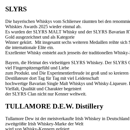
SLYRS
Die bayerischen Whiskys vom Schliersee räumten bei den renommi
Whiskies Awards 2025 wieder einmal ab.
Es wurden der SLYRS MALT Whisky und der SLYRS Bavarian R
Gold ausgezeichnet und als Kategorie
Winner gekürt. Mit insgesamt sechs weiteren Medaillen reihte sich
die internationale Elite ein.
Exzellenter Whisky entsteht auch jenseits der traditionellen Whisky
Bayern, die Heimat des vielseitigen SLYRS Whiskey. Der SLYRS Cl
viel Fingerspitzengefühl und Liebe
zum Produkt. und Die Experimentierfreude ist groß und so kreiere
Destillateure dort Tag für Tag mit viel Leidenschaft
hochwertige Bavarian Single Malt Whiskys und Whisky-Liqueure. E
Vielfalt, Qualität und Charakter begeistert
der SLYRS Clan nicht nur Kenner weltweit.
TULLAMORE D.E.W. Distillery
Tullamore Dew ist der meistverkaufte Irish Whiskey in Deutschland
zweitgrößte Irish Whiskey-Marke der Welt
wird von Whisky-Kennern gefeiert.