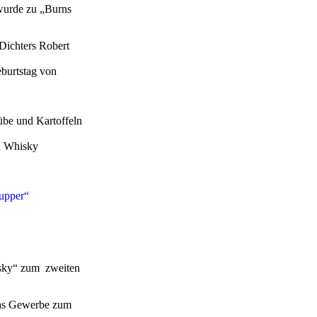
wurde zu „Burns
 Dichters Robert
eburtstag von
übe und Kartoffeln
rd Whisky
upper“
isky“ zum zweiten
 das Gewerbe zum