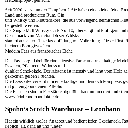
Herzensprojekt gemacht.
Seit 2020 ist es nun der Hauptberuf. Sie haben eine kleine feine Br
Land und produzieren Rum, Gin
und Whisky und Kräuterliköre, die aus vorwiegend heimischen Krä
hergestellt werden.
Der Single Malt Whisky Cask No. 10, überzeugt mit kräftigem und 
Geschmack von Madeira. Dieser Whisky
stammt aus einer Einzelfassabfüllung mit Vollreifung. Dieser First Fill
in einem Portugiesischen
Madeira Fass aus französischer Eiche.
Das Fass sorgt dabei für eine intensive Farbe und reichhaltige Made
Rosinen, Pflaumen, Walnuss und
dunkler Schokolade. Der Abgang ist intensiv und lang vom Holz ge
gekochten gelben Früchten.
Die Fassstärke verleiht ihm eine kräftige und dennoch komplexe, g
mit gut eingebundenem Alkohol.
Die Flaschen sind in Fassstärke abgefüllt, handnummeriert und streng
www.feinbrandmanufaktur.de
Spahn’s Scotch Warehouse – Leónhann
Hat ein wirklich großes Angebot und bedient jeden Geschmack. Rau
lieblich, alt, ganz alt und jünger.